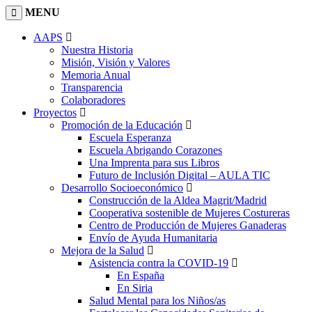
MENU
AAPS
Nuestra Historia
Misión, Visión y Valores
Memoria Anual
Transparencia
Colaboradores
Proyectos
Promoción de la Educación
Escuela Esperanza
Escuela Abrigando Corazones
Una Imprenta para sus Libros
Futuro de Inclusión Digital – AULA TIC
Desarrollo Socioeconómico
Construcción de la Aldea Magrit/Madrid
Cooperativa sostenible de Mujeres Costureras
Centro de Producción de Mujeres Ganaderas
Envío de Ayuda Humanitaria
Mejora de la Salud
Asistencia contra la COVID-19
En España
En Siria
Salud Mental para los Niños/as