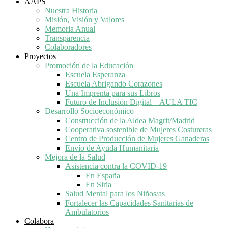
AAPS
Nuestra Historia
Misión, Visión y Valores
Memoria Anual
Transparencia
Colaboradores
Proyectos
Promoción de la Educación
Escuela Esperanza
Escuela Abrigando Corazones
Una Imprenta para sus Libros
Futuro de Inclusión Digital – AULA TIC
Desarrollo Socioeconómico
Construcción de la Aldea Magrit/Madrid
Cooperativa sostenible de Mujeres Costureras
Centro de Producción de Mujeres Ganaderas
Envío de Ayuda Humanitaria
Mejora de la Salud
Asistencia contra la COVID-19
En España
En Siria
Salud Mental para los Niños/as
Fortalecer las Capacidades Sanitarias de
Ambulatorios
Colabora