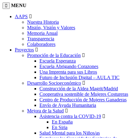
MENU
AAPS
Nuestra Historia
Misión, Visión y Valores
Memoria Anual
Transparencia
Colaboradores
Proyectos
Promoción de la Educación
Escuela Esperanza
Escuela Abrigando Corazones
Una Imprenta para sus Libros
Futuro de Inclusión Digital – AULA TIC
Desarrollo Socioeconómico
Construcción de la Aldea Magrit/Madrid
Cooperativa sostenible de Mujeres Costureras
Centro de Producción de Mujeres Ganaderas
Envío de Ayuda Humanitaria
Mejora de la Salud
Asistencia contra la COVID-19
En España
En Siria
Salud Mental para los Niños/as