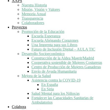
AAPS
Nuestra Historia
Misión, Visión y Valores
Memoria Anual
Transparencia
Colaboradores
Proyectos
Promoción de la Educación
Escuela Esperanza
Escuela Abrigando Corazones
Una Imprenta para sus Libros
Futuro de Inclusión Digital – AULA TIC
Desarrollo Socioeconómico
Construcción de la Aldea Magrit/Madrid
Cooperativa sostenible de Mujeres Costureras
Centro de Producción de Mujeres Ganaderas
Envío de Ayuda Humanitaria
Mejora de la Salud
Asistencia contra la COVID-19
En España
En Siria
Salud Mental para los Niños/as
Fortalecer las Capacidades Sanitarias de
Ambulatorios
Colabora