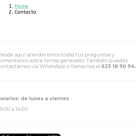
Home
Contacto
Desde aquí atenderemos todas tus preguntas y
comentarios sobre temas generales. También puedes
contactarnos vía WhatsApp o llamarnos al
623 18 90 94.
orarios: de lunes a viernes
9:00 a 14:00