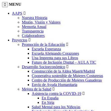
MENU
AAPS
Nuestra Historia
Misión, Visión y Valores
Memoria Anual
Transparencia
Colaboradores
Proyectos
Promoción de la Educación
Escuela Esperanza
Escuela Abrigando Corazones
Una Imprenta para sus Libros
Futuro de Inclusión Digital – AULA TIC
Desarrollo Socioeconómico
Construcción de la Aldea Magrit/Madrid
Cooperativa sostenible de Mujeres Costureras
Centro de Producción de Mujeres Ganaderas
Envío de Ayuda Humanitaria
Mejora de la Salud
Asistencia contra la COVID-19
En España
En Siria
Salud Mental para los Niños/as