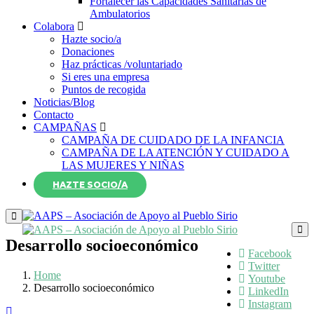
Fortalecer las Capacidades Sanitarias de
Ambulatorios
Colabora
Hazte socio/a
Donaciones
Haz prácticas /voluntariado
Si eres una empresa
Puntos de recogida
Noticias/Blog
Contacto
CAMPAÑAS
CAMPAÑA DE CUIDADO DE LA INFANCIA
CAMPAÑA DE LA ATENCIÓN Y CUIDADO A
LAS MUJERES Y NIÑAS
HAZTE SOCIO/A
Desarrollo socioeconómico
Facebook
Twitter
Home
Youtube
Desarrollo socioeconómico
LinkedIn
Instagram