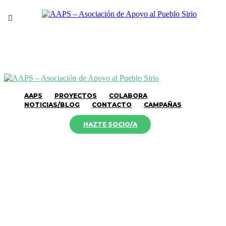
AAPS
PROYECTOS
COLABORA
NOTICIAS/BLOG
CONTACTO
CAMPAÑAS
HAZTE SOCIO/A
P
d
r
L
e