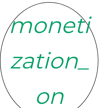
moneti
zation_
on