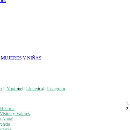
rios
 MUJERES Y NIÑAS
er
Youtube
LinkedIn
Instagram
Historia
Visión y Valores
a Anual
rencia
adores