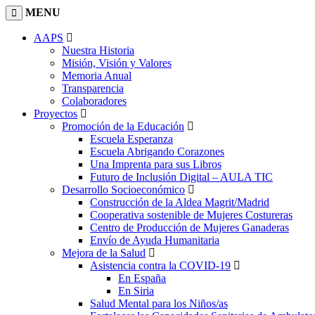
MENU
AAPS
Nuestra Historia
Misión, Visión y Valores
Memoria Anual
Transparencia
Colaboradores
Proyectos
Promoción de la Educación
Escuela Esperanza
Escuela Abrigando Corazones
Una Imprenta para sus Libros
Futuro de Inclusión Digital – AULA TIC
Desarrollo Socioeconómico
Construcción de la Aldea Magrit/Madrid
Cooperativa sostenible de Mujeres Costureras
Centro de Producción de Mujeres Ganaderas
Envío de Ayuda Humanitaria
Mejora de la Salud
Asistencia contra la COVID-19
En España
En Siria
Salud Mental para los Niños/as