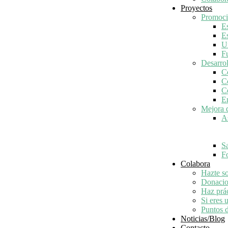
Proyectos
Promoci
E
E
U
F
Desarro
C
C
C
E
Mejora d
A
S
Fo
Colabora
Hazte so
Donacio
Haz prác
Si eres 
Puntos 
Noticias/Blog
Contacto