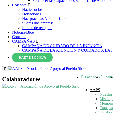
Fortalecer las Capacidades Sanitarias de Ambulato
Colabora
Hazte socio/a
Donaciones
Haz prácticas /voluntariado
Si eres una empresa
Puntos de recogida
Noticias/Blog
Contacto
CAMPAÑAS
CAMPAÑA DE CUIDADO DE LA INFANCIA
CAMPAÑA DE LA ATENCIÓN Y CUIDADO A LAS
HAZTE SOCIO/A
Facebook
Twitt
Colaboradores
AAPS
Nuestra 
Misión, 
Memori
Transpa
Colabor