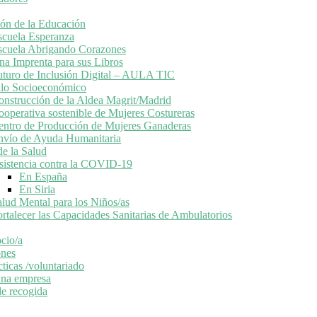
ón de la Educación
scuela Esperanza
scuela Abrigando Corazones
na Imprenta para sus Libros
uturo de Inclusión Digital – AULA TIC
llo Socioeconómico
onstrucción de la Aldea Magrit/Madrid
ooperativa sostenible de Mujeres Costureras
entro de Producción de Mujeres Ganaderas
nvío de Ayuda Humanitaria
e la Salud
sistencia contra la COVID-19
En España
En Siria
alud Mental para los Niños/as
rtalecer las Capacidades Sanitarias de Ambulatorios
cio/a
nes
ticas /voluntariado
una empresa
de recogida