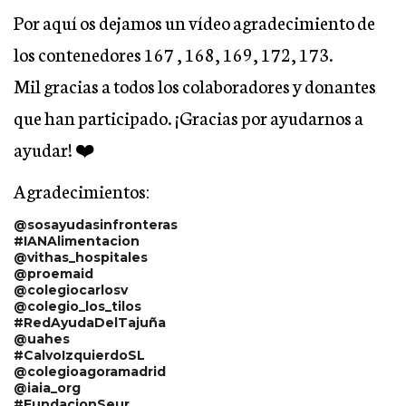
Por aquí os dejamos un vídeo agradecimiento de
los contenedores 167 , 168, 169, 172, 173.
Mil gracias a todos los colaboradores y donantes
que han participado. ¡Gracias por ayudarnos a
ayudar! ❤️
Agradecimientos:
@sosayudasinfronteras
#IANAlimentacion
@vithas_hospitales
@proemaid
@colegiocarlosv
@colegio_los_tilos
#RedAyudaDelTajuña
@uahes
#CalvoIzquierdoSL
@colegioagoramadrid
@iaia_org
#FundacionSeur