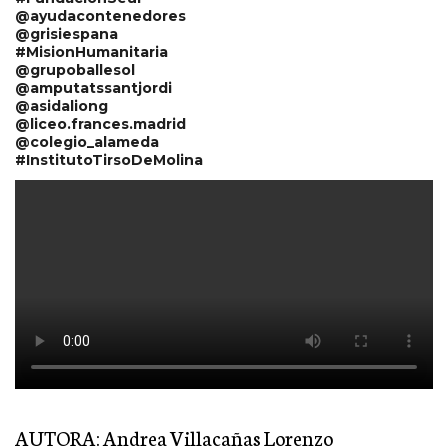
@ayudacontenedores
@grisiespana
#MisionHumanitaria
@grupoballesol
@amputatssantjordi
@asidaliong
@liceo.frances.madrid
@colegio_alameda
#InstitutoTirsoDeMolina
AUTORA: Andrea Villacañas Lorenzo