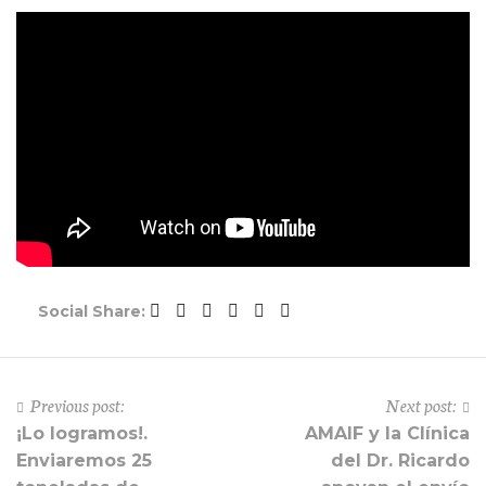
Social Share:
Previous post:
Next post:
¡Lo logramos!.
AMAIF y la Clínica
Enviaremos 25
del Dr. Ricardo