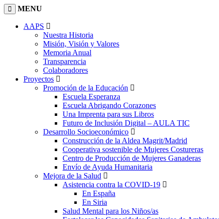
MENU
AAPS
Nuestra Historia
Misión, Visión y Valores
Memoria Anual
Transparencia
Colaboradores
Proyectos
Promoción de la Educación
Escuela Esperanza
Escuela Abrigando Corazones
Una Imprenta para sus Libros
Futuro de Inclusión Digital – AULA TIC
Desarrollo Socioeconómico
Construcción de la Aldea Magrit/Madrid
Cooperativa sostenible de Mujeres Costureras
Centro de Producción de Mujeres Ganaderas
Envío de Ayuda Humanitaria
Mejora de la Salud
Asistencia contra la COVID-19
En España
En Siria
Salud Mental para los Niños/as