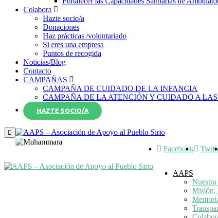
Fortalecer las Capacidades Sanitarias de Ambulato
Colabora
Hazte socio/a
Donaciones
Haz prácticas /voluntariado
Si eres una empresa
Puntos de recogida
Noticias/Blog
Contacto
CAMPAÑAS
CAMPAÑA DE CUIDADO DE LA INFANCIA
CAMPAÑA DE LA ATENCIÓN Y CUIDADO A LAS
HAZTE SOCIO/A
Facebook
Twitt
AAPS
Nuestra 
Misión, 
Memori
Transpa
Colabor