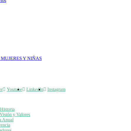
rios
 MUJERES Y NIÑAS
er
Youtube
LinkedIn
Instagram
Historia
Visión y Valores
a Anual
rencia
adores