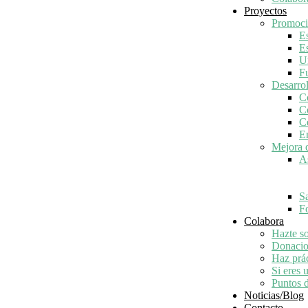
Proyectos
Promoci
E
E
U
F
Desarro
C
C
C
E
Mejora d
A
S
Fo
Colabora
Hazte so
Donacio
Haz prác
Si eres 
Puntos 
Noticias/Blog
Contacto