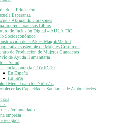
ón de la Educación
scuela Esperanza
scuela Abrigando Corazones
na Imprenta para sus Libros
uturo de Inclusión Digital – AULA TIC
llo Socioeconómico
onstrucción de la Aldea Magrit/Madrid
ooperativa sostenible de Mujeres Costureras
entro de Producción de Mujeres Ganaderas
nvío de Ayuda Humanitaria
e la Salud
sistencia contra la COVID-19
En España
En Siria
alud Mental para los Niños/as
rtalecer las Capacidades Sanitarias de Ambulatorios
cio/a
nes
ticas /voluntariado
una empresa
de recogida