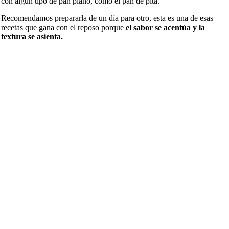
con algún tipo de pan plano, como el pan de pita.
Recomendamos prepararla de un día para otro, esta es una de esas
recetas que gana con el reposo porque
el sabor se acentúa y la
textura se asienta.