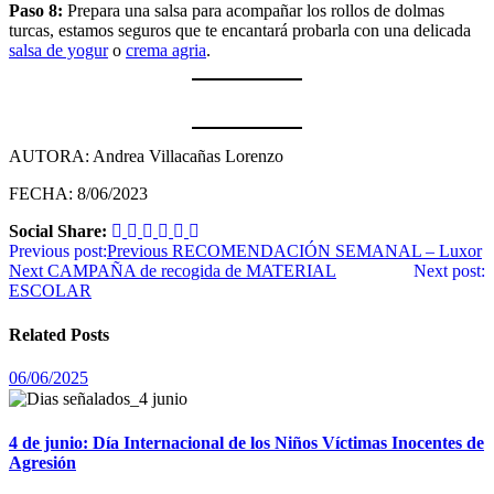
Paso 8:
Prepara una salsa para acompañar los rollos de dolmas
turcas, estamos seguros que te encantará probarla con una delicada
salsa de yogur
o
crema agria
.
AUTORA: Andrea Villacañas Lorenzo
FECHA: 8/06/2023
Social Share:
Navegación
Previous post:
Previous
RECOMENDACIÓN SEMANAL – Luxor
Next
CAMPAÑA de recogida de MATERIAL
Next post:
de
ESCOLAR
entradas
Related Posts
06/06/2025
4 de junio: Día Internacional de los Niños Víctimas Inocentes de
Agresión