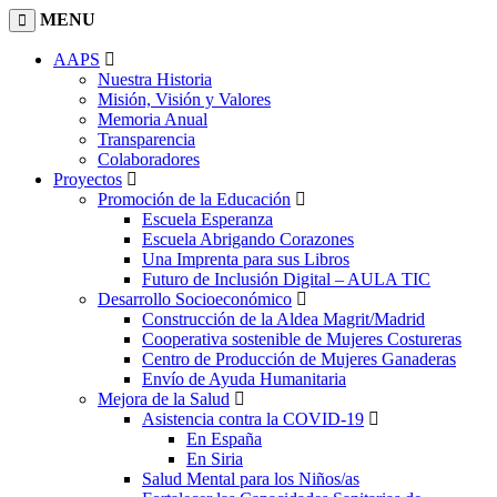
MENU
AAPS
Nuestra Historia
Misión, Visión y Valores
Memoria Anual
Transparencia
Colaboradores
Proyectos
Promoción de la Educación
Escuela Esperanza
Escuela Abrigando Corazones
Una Imprenta para sus Libros
Futuro de Inclusión Digital – AULA TIC
Desarrollo Socioeconómico
Construcción de la Aldea Magrit/Madrid
Cooperativa sostenible de Mujeres Costureras
Centro de Producción de Mujeres Ganaderas
Envío de Ayuda Humanitaria
Mejora de la Salud
Asistencia contra la COVID-19
En España
En Siria
Salud Mental para los Niños/as