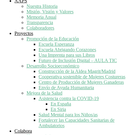
AAPS
Nuestra Historia
Misión, Visión y Valores
Memoria Anual
Transparencia
Colaboradores
Proyectos
Promoción de la Educación
Escuela Esperanza
Escuela Abrigando Corazones
Una Imprenta para sus Libros
Futuro de Inclusión Digital – AULA TIC
Desarrollo Socioeconómico
Construcción de la Aldea Magrit/Madrid
Cooperativa sostenible de Mujeres Costureras
Centro de Producción de Mujeres Ganaderas
Envío de Ayuda Humanitaria
Mejora de la Salud
Asistencia contra la COVID-19
En España
En Siria
Salud Mental para los Niños/as
Fortalecer las Capacidades Sanitarias de
Ambulatorios
Colabora