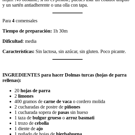
y un sartén antiadherente o una olla con tapa.
Para
4
comensales
Tiempo de preparación:
1h 30m
Dificultad
: media
Características:
Sin lactosa, sin azúcar, sin gluten. Poco picante.
INGREDIENTES para hacer Dolmas turcas (hojas de parra
rellenas):
20
hojas de parra
2
limones
400 gramos de
carne de vaca
o cordero molida
2 cucharadas de postre de
piñones
1 cucharada sopera de
pasas
sin hueso
1 taza de
bulgur grueso
o
arroz basmati
1 trozo de
cebolla
1 diente de
ajo
1 puñado de hojas de
hierbabuena