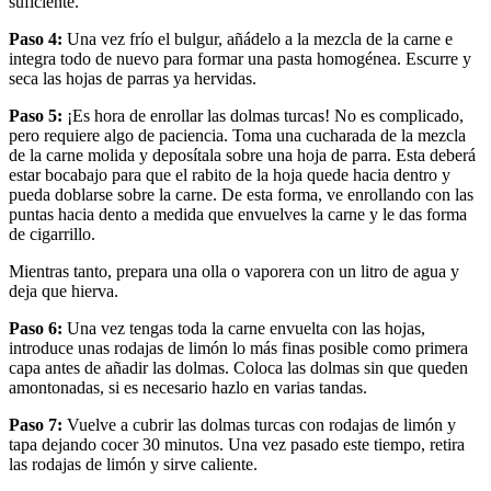
suficiente.
Paso 4:
Una vez frío el bulgur, añádelo a la mezcla de la carne e
integra todo de nuevo para formar una pasta homogénea. Escurre y
seca las hojas de parras ya hervidas.
Paso 5:
¡Es hora de enrollar las dolmas turcas! No es complicado,
pero requiere algo de paciencia. Toma una cucharada de la mezcla
de la carne molida y deposítala sobre una hoja de parra. Esta deberá
estar bocabajo para que el rabito de la hoja quede hacia dentro y
pueda doblarse sobre la carne. De esta forma, ve enrollando con las
puntas hacia dento a medida que envuelves la carne y le das forma
de cigarrillo.
Mientras tanto, prepara una olla o vaporera con un litro de agua y
deja que hierva.
Paso 6:
Una vez tengas toda la carne envuelta con las hojas,
introduce unas rodajas de limón lo más finas posible como primera
capa antes de añadir las dolmas. Coloca las dolmas sin que queden
amontonadas, si es necesario hazlo en varias tandas.
Paso 7:
Vuelve a cubrir las dolmas turcas con rodajas de limón y
tapa dejando cocer 30 minutos. Una vez pasado este tiempo, retira
las rodajas de limón y sirve caliente.