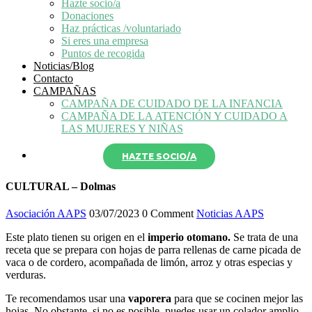
Hazte socio/a
Donaciones
Haz prácticas /voluntariado
Si eres una empresa
Puntos de recogida
Noticias/Blog
Contacto
CAMPAÑAS
CAMPAÑA DE CUIDADO DE LA INFANCIA
CAMPAÑA DE LA ATENCIÓN Y CUIDADO A
LAS MUJERES Y NIÑAS
HAZTE SOCIO/A
CULTURAL – Dolmas
Asociación AAPS
03/07/2023
0 Comment
Noticias AAPS
Este plato tienen su origen en el
imperio otomano.
Se trata de una
receta que se prepara con hojas de parra rellenas de carne picada de
vaca o de cordero, acompañada de limón, arroz y otras especias y
verduras.
Te recomendamos usar una
vaporera
para que se cocinen mejor las
hojas. No obstante, si no es posible, puedes usar un colador amplio