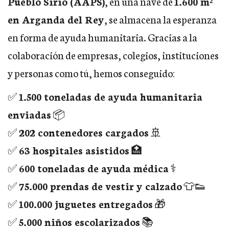
Pueblo Sirio (AAPS)
, en una nave de
1.600 m²
en Arganda del Rey
, se almacena la esperanza
en forma de ayuda humanitaria. Gracias a la
colaboración de empresas, colegios, instituciones
y personas como tú, hemos conseguido:
✅
1.500 toneladas de ayuda humanitaria
enviadas
📦
✅
202 contenedores cargados
🚢
✅
63 hospitales asistidos
🏥
✅
600 toneladas de ayuda médica
⚕️
✅
75.000 prendas de vestir y calzado
👕👟
✅
100.000 juguetes entregados
🎁
✅
5.000 niños escolarizados
📚