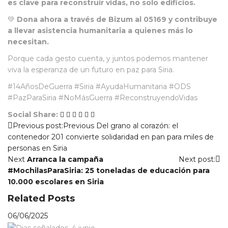
es clave para reconstruir vidas, no solo edificios.
💚
Dona ahora a través de Bizum al 05169 y contribuye
a llevar asistencia humanitaria a quienes más lo
necesitan.
Porque cada gesto cuenta, y juntos podemos mantener
viva la esperanza de un futuro en paz para Siria.
#14AñosDeGuerra #Siria #AyudaHumanitaria #ODS
#PazParaSiria #NoMásGuerra #ReconstruyendoVidas
Social Share:
Navegación
Previous post:
Previous
Del grano al corazón: el
contenedor 201 convierte solidaridad en pan para miles de
de
personas en Siria
Next
Arranca la campaña
Next post:
entradas
#MochilasParaSiria: 25 toneladas de educación para
10.000 escolares en Siria
Related Posts
06/06/2025