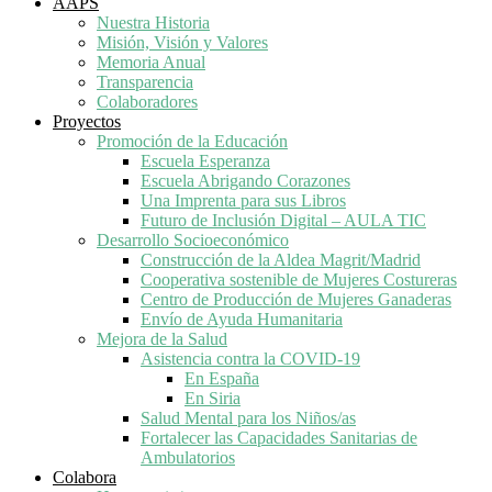
AAPS
Nuestra Historia
Misión, Visión y Valores
Memoria Anual
Transparencia
Colaboradores
Proyectos
Promoción de la Educación
Escuela Esperanza
Escuela Abrigando Corazones
Una Imprenta para sus Libros
Futuro de Inclusión Digital – AULA TIC
Desarrollo Socioeconómico
Construcción de la Aldea Magrit/Madrid
Cooperativa sostenible de Mujeres Costureras
Centro de Producción de Mujeres Ganaderas
Envío de Ayuda Humanitaria
Mejora de la Salud
Asistencia contra la COVID-19
En España
En Siria
Salud Mental para los Niños/as
Fortalecer las Capacidades Sanitarias de
Ambulatorios
Colabora