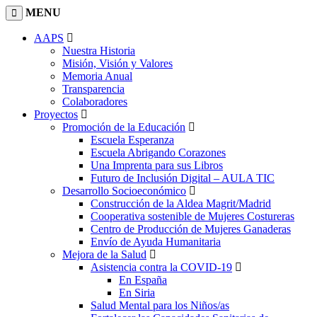
MENU
AAPS
Nuestra Historia
Misión, Visión y Valores
Memoria Anual
Transparencia
Colaboradores
Proyectos
Promoción de la Educación
Escuela Esperanza
Escuela Abrigando Corazones
Una Imprenta para sus Libros
Futuro de Inclusión Digital – AULA TIC
Desarrollo Socioeconómico
Construcción de la Aldea Magrit/Madrid
Cooperativa sostenible de Mujeres Costureras
Centro de Producción de Mujeres Ganaderas
Envío de Ayuda Humanitaria
Mejora de la Salud
Asistencia contra la COVID-19
En España
En Siria
Salud Mental para los Niños/as