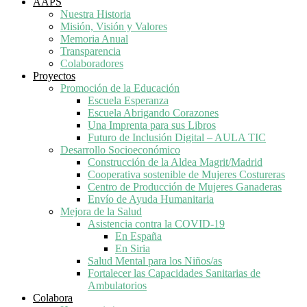
AAPS
Nuestra Historia
Misión, Visión y Valores
Memoria Anual
Transparencia
Colaboradores
Proyectos
Promoción de la Educación
Escuela Esperanza
Escuela Abrigando Corazones
Una Imprenta para sus Libros
Futuro de Inclusión Digital – AULA TIC
Desarrollo Socioeconómico
Construcción de la Aldea Magrit/Madrid
Cooperativa sostenible de Mujeres Costureras
Centro de Producción de Mujeres Ganaderas
Envío de Ayuda Humanitaria
Mejora de la Salud
Asistencia contra la COVID-19
En España
En Siria
Salud Mental para los Niños/as
Fortalecer las Capacidades Sanitarias de
Ambulatorios
Colabora