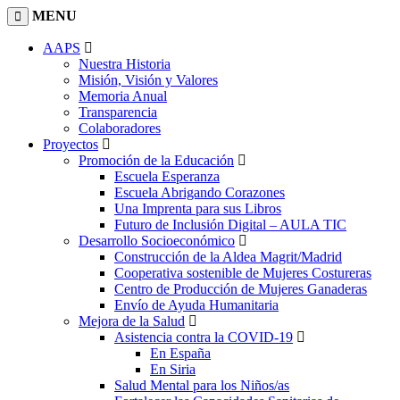
MENU
AAPS
Nuestra Historia
Misión, Visión y Valores
Memoria Anual
Transparencia
Colaboradores
Proyectos
Promoción de la Educación
Escuela Esperanza
Escuela Abrigando Corazones
Una Imprenta para sus Libros
Futuro de Inclusión Digital – AULA TIC
Desarrollo Socioeconómico
Construcción de la Aldea Magrit/Madrid
Cooperativa sostenible de Mujeres Costureras
Centro de Producción de Mujeres Ganaderas
Envío de Ayuda Humanitaria
Mejora de la Salud
Asistencia contra la COVID-19
En España
En Siria
Salud Mental para los Niños/as