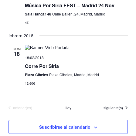
Música Por Siria FEST – Madrid 24 Nov
Sala Hangar 48
Calle Bailén, 24, Madrid, Madrid
4€
febrero 2018
DOM
18
18/02/2018
Corre Por Siria
Plaza Cibeles
Plaza Cibeles, Madrid, Madrid
12,60€
Eventos
Eventos
anterior(es)
Hoy
siguiente(s)
Suscribirse al calendario