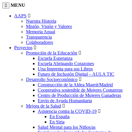
MENU
AAPS
Nuestra Historia
Misión, Visión y Valores
Memoria Anual
Transparencia
Colaboradores
Proyectos
Promoción de la Educación
Escuela Esperanza
Escuela Abrigando Corazones
Una Imprenta para sus Libros
Futuro de Inclusión Digital – AULA TIC
Desarrollo Socioeconómico
Construcción de la Aldea Magrit/Madrid
Cooperativa sostenible de Mujeres Costureras
Centro de Producción de Mujeres Ganaderas
Envío de Ayuda Humanitaria
Mejora de la Salud
Asistencia contra la COVID-19
En España
En Siria
Salud Mental para los Niños/as