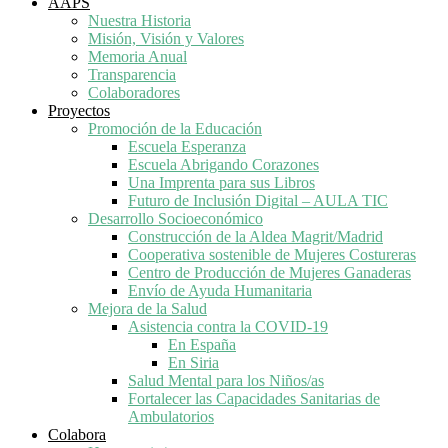
AAPS
Nuestra Historia
Misión, Visión y Valores
Memoria Anual
Transparencia
Colaboradores
Proyectos
Promoción de la Educación
Escuela Esperanza
Escuela Abrigando Corazones
Una Imprenta para sus Libros
Futuro de Inclusión Digital – AULA TIC
Desarrollo Socioeconómico
Construcción de la Aldea Magrit/Madrid
Cooperativa sostenible de Mujeres Costureras
Centro de Producción de Mujeres Ganaderas
Envío de Ayuda Humanitaria
Mejora de la Salud
Asistencia contra la COVID-19
En España
En Siria
Salud Mental para los Niños/as
Fortalecer las Capacidades Sanitarias de
Ambulatorios
Colabora