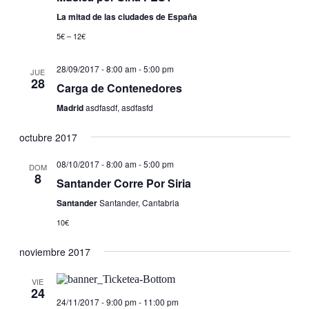
de
La mitad de las ciudades de España
Eventos
5€ – 12€
28/09/2017 - 8:00 am
-
5:00 pm
JUE
28
Carga de Contenedores
Madrid
asdfasdf, asdfasfd
octubre 2017
08/10/2017 - 8:00 am
-
5:00 pm
DOM
8
Santander Corre Por Siria
Santander
Santander, Cantabria
10€
noviembre 2017
VIE
24
24/11/2017 - 9:00 pm
-
11:00 pm