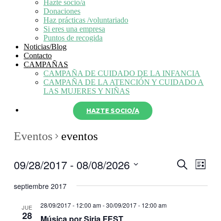
Hazte socio/a
Donaciones
Haz prácticas /voluntariado
Si eres una empresa
Puntos de recogida
Noticias/Blog
Contacto
CAMPAÑAS
CAMPAÑA DE CUIDADO DE LA INFANCIA
CAMPAÑA DE LA ATENCIÓN Y CUIDADO A
LAS MUJERES Y NIÑAS
HAZTE SOCIO/A
Eventos
eventos
09/28/2017
 - 
08/08/2026
Navegaci
Nave
Buscar
Lista
de
de
Seleccionar
vistas
fecha.
septiembre 2017
búsqueda
de
y
Even
28/09/2017 - 12:00 am
-
30/09/2017 - 12:00 am
JUE
28
vistas
Música por Siria FEST