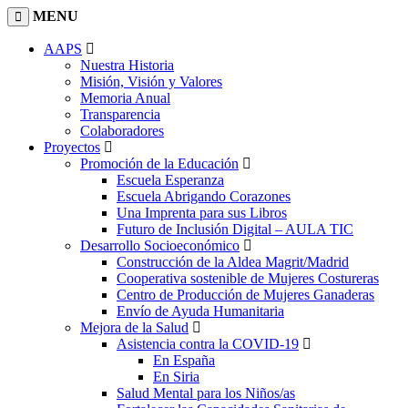
MENU
AAPS
Nuestra Historia
Misión, Visión y Valores
Memoria Anual
Transparencia
Colaboradores
Proyectos
Promoción de la Educación
Escuela Esperanza
Escuela Abrigando Corazones
Una Imprenta para sus Libros
Futuro de Inclusión Digital – AULA TIC
Desarrollo Socioeconómico
Construcción de la Aldea Magrit/Madrid
Cooperativa sostenible de Mujeres Costureras
Centro de Producción de Mujeres Ganaderas
Envío de Ayuda Humanitaria
Mejora de la Salud
Asistencia contra la COVID-19
En España
En Siria
Salud Mental para los Niños/as