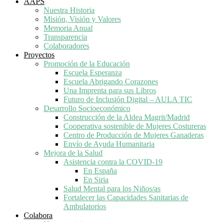
AAPS
Nuestra Historia
Misión, Visión y Valores
Memoria Anual
Transparencia
Colaboradores
Proyectos
Promoción de la Educación
Escuela Esperanza
Escuela Abrigando Corazones
Una Imprenta para sus Libros
Futuro de Inclusión Digital – AULA TIC
Desarrollo Socioeconómico
Construcción de la Aldea Magrit/Madrid
Cooperativa sostenible de Mujeres Costureras
Centro de Producción de Mujeres Ganaderas
Envío de Ayuda Humanitaria
Mejora de la Salud
Asistencia contra la COVID-19
En España
En Siria
Salud Mental para los Niños/as
Fortalecer las Capacidades Sanitarias de
Ambulatorios
Colabora