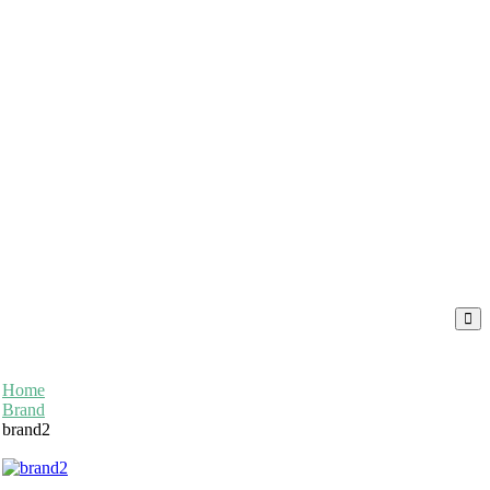
Home
Brand
brand2