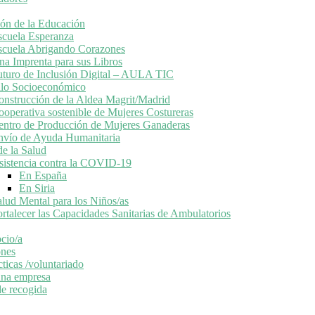
ón de la Educación
scuela Esperanza
scuela Abrigando Corazones
na Imprenta para sus Libros
uturo de Inclusión Digital – AULA TIC
llo Socioeconómico
onstrucción de la Aldea Magrit/Madrid
ooperativa sostenible de Mujeres Costureras
entro de Producción de Mujeres Ganaderas
nvío de Ayuda Humanitaria
e la Salud
sistencia contra la COVID-19
En España
En Siria
alud Mental para los Niños/as
rtalecer las Capacidades Sanitarias de Ambulatorios
cio/a
nes
ticas /voluntariado
una empresa
de recogida