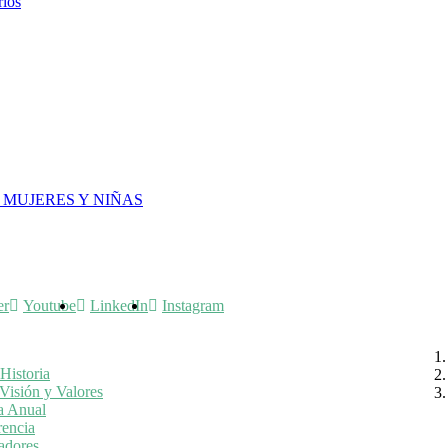
rios
 MUJERES Y NIÑAS
er
Youtube
LinkedIn
Instagram
Historia
Visión y Valores
a Anual
rencia
adores