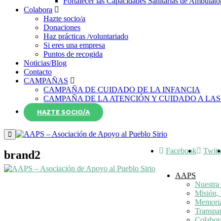
Fortalecer las Capacidades Sanitarias de Ambulato
Colabora
Hazte socio/a
Donaciones
Haz prácticas /voluntariado
Si eres una empresa
Puntos de recogida
Noticias/Blog
Contacto
CAMPAÑAS
CAMPAÑA DE CUIDADO DE LA INFANCIA
CAMPAÑA DE LA ATENCIÓN Y CUIDADO A LAS
HAZTE SOCIO/A
Facebook
Twitt
brand2
AAPS
Nuestra 
Misión, 
Memori
Transpa
Colabor