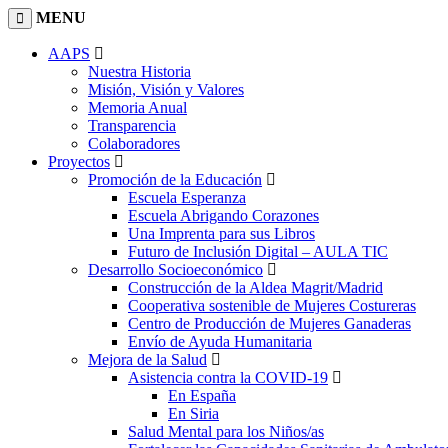
MENU
AAPS
Nuestra Historia
Misión, Visión y Valores
Memoria Anual
Transparencia
Colaboradores
Proyectos
Promoción de la Educación
Escuela Esperanza
Escuela Abrigando Corazones
Una Imprenta para sus Libros
Futuro de Inclusión Digital – AULA TIC
Desarrollo Socioeconómico
Construcción de la Aldea Magrit/Madrid
Cooperativa sostenible de Mujeres Costureras
Centro de Producción de Mujeres Ganaderas
Envío de Ayuda Humanitaria
Mejora de la Salud
Asistencia contra la COVID-19
En España
En Siria
Salud Mental para los Niños/as