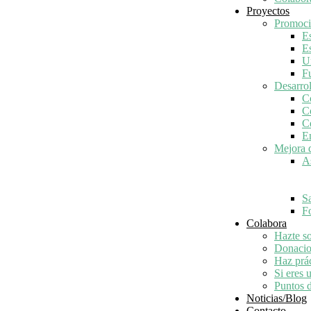
Proyectos
Promoci
E
E
U
Navegación
F
de
Desarro
C
entradas
C
C
E
Mejora d
A
S
Fo
Colabora
Hazte so
Donacio
Haz prác
Si eres 
Puntos 
Noticias/Blog
Contacto