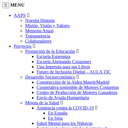
MENU
AAPS
Nuestra Historia
Misión, Visión y Valores
Memoria Anual
Transparencia
Colaboradores
Proyectos
Promoción de la Educación
Escuela Esperanza
Escuela Abrigando Corazones
Una Imprenta para sus Libros
Futuro de Inclusión Digital – AULA TIC
Desarrollo Socioeconómico
Construcción de la Aldea Magrit/Madrid
Cooperativa sostenible de Mujeres Costureras
Centro de Producción de Mujeres Ganaderas
Envío de Ayuda Humanitaria
Mejora de la Salud
Asistencia contra la COVID-19
En España
En Siria
Salud Mental para los Niños/as