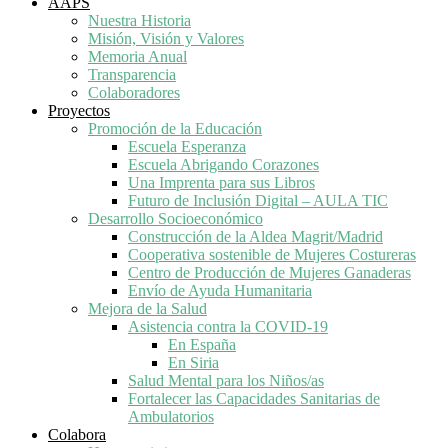
AAPS
Nuestra Historia
Misión, Visión y Valores
Memoria Anual
Transparencia
Colaboradores
Proyectos
Promoción de la Educación
Escuela Esperanza
Escuela Abrigando Corazones
Una Imprenta para sus Libros
Futuro de Inclusión Digital – AULA TIC
Desarrollo Socioeconómico
Construcción de la Aldea Magrit/Madrid
Cooperativa sostenible de Mujeres Costureras
Centro de Producción de Mujeres Ganaderas
Envío de Ayuda Humanitaria
Mejora de la Salud
Asistencia contra la COVID-19
En España
En Siria
Salud Mental para los Niños/as
Fortalecer las Capacidades Sanitarias de
Ambulatorios
Colabora