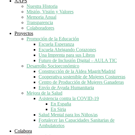
AAPS
Nuestra Historia
Misión, Visión y Valores
Memoria Anual
Transparencia
Colaboradores
Proyectos
Promoción de la Educación
Escuela Esperanza
Escuela Abrigando Corazones
Una Imprenta para sus Libros
Futuro de Inclusión Digital – AULA TIC
Desarrollo Socioeconómico
Construcción de la Aldea Magrit/Madrid
Cooperativa sostenible de Mujeres Costureras
Centro de Producción de Mujeres Ganaderas
Envío de Ayuda Humanitaria
Mejora de la Salud
Asistencia contra la COVID-19
En España
En Siria
Salud Mental para los Niños/as
Fortalecer las Capacidades Sanitarias de
Ambulatorios
Colabora