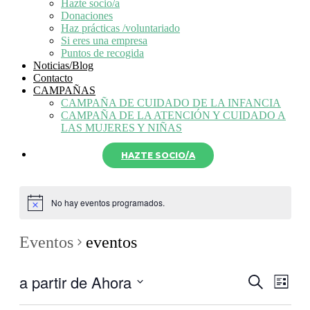
Hazte socio/a
Donaciones
Haz prácticas /voluntariado
Si eres una empresa
Puntos de recogida
Noticias/Blog
Contacto
CAMPAÑAS
CAMPAÑA DE CUIDADO DE LA INFANCIA
CAMPAÑA DE LA ATENCIÓN Y CUIDADO A
LAS MUJERES Y NIÑAS
HAZTE SOCIO/A
No hay eventos programados.
Eventos
eventos
a partir de Ahora
Navegaci
Nave
Buscar
Lista
de
de
Seleccionar
vistas