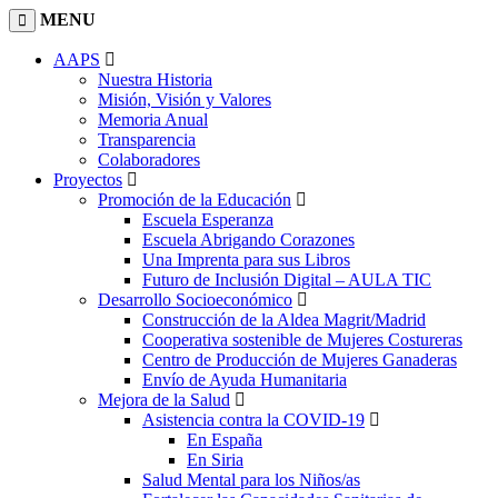
MENU
AAPS
Nuestra Historia
Misión, Visión y Valores
Memoria Anual
Transparencia
Colaboradores
Proyectos
Promoción de la Educación
Escuela Esperanza
Escuela Abrigando Corazones
Una Imprenta para sus Libros
Futuro de Inclusión Digital – AULA TIC
Desarrollo Socioeconómico
Construcción de la Aldea Magrit/Madrid
Cooperativa sostenible de Mujeres Costureras
Centro de Producción de Mujeres Ganaderas
Envío de Ayuda Humanitaria
Mejora de la Salud
Asistencia contra la COVID-19
En España
En Siria
Salud Mental para los Niños/as