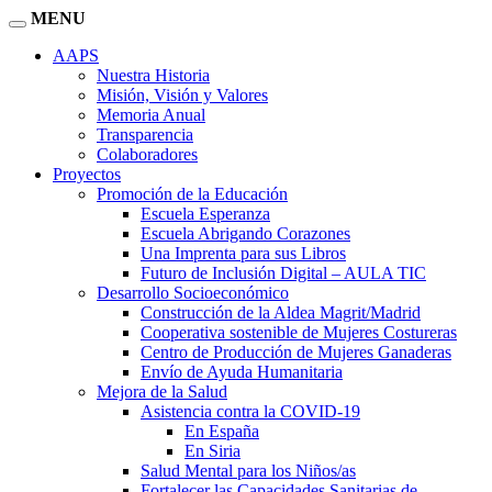
MENU
AAPS
Nuestra Historia
Misión, Visión y Valores
Memoria Anual
Transparencia
Colaboradores
Proyectos
Promoción de la Educación
Escuela Esperanza
Escuela Abrigando Corazones
Una Imprenta para sus Libros
Futuro de Inclusión Digital – AULA TIC
Desarrollo Socioeconómico
Construcción de la Aldea Magrit/Madrid
Cooperativa sostenible de Mujeres Costureras
Centro de Producción de Mujeres Ganaderas
Envío de Ayuda Humanitaria
Mejora de la Salud
Asistencia contra la COVID-19
En España
En Siria
Salud Mental para los Niños/as
Fortalecer las Capacidades Sanitarias de