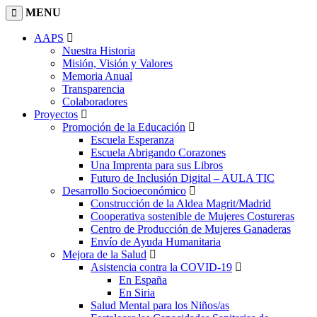
MENU
AAPS
Nuestra Historia
Misión, Visión y Valores
Memoria Anual
Transparencia
Colaboradores
Proyectos
Promoción de la Educación
Escuela Esperanza
Escuela Abrigando Corazones
Una Imprenta para sus Libros
Futuro de Inclusión Digital – AULA TIC
Desarrollo Socioeconómico
Construcción de la Aldea Magrit/Madrid
Cooperativa sostenible de Mujeres Costureras
Centro de Producción de Mujeres Ganaderas
Envío de Ayuda Humanitaria
Mejora de la Salud
Asistencia contra la COVID-19
En España
En Siria
Salud Mental para los Niños/as