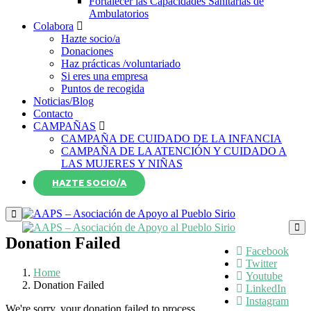
Fortalecer las Capacidades Sanitarias de
Ambulatorios
Colabora
Hazte socio/a
Donaciones
Haz prácticas /voluntariado
Si eres una empresa
Puntos de recogida
Noticias/Blog
Contacto
CAMPAÑAS
CAMPAÑA DE CUIDADO DE LA INFANCIA
CAMPAÑA DE LA ATENCIÓN Y CUIDADO A
LAS MUJERES Y NIÑAS
HAZTE SOCIO/A
Donation Failed
Facebook
Twitter
Home
Youtube
Donation Failed
LinkedIn
Instagram
We're sorry, your donation failed to process.