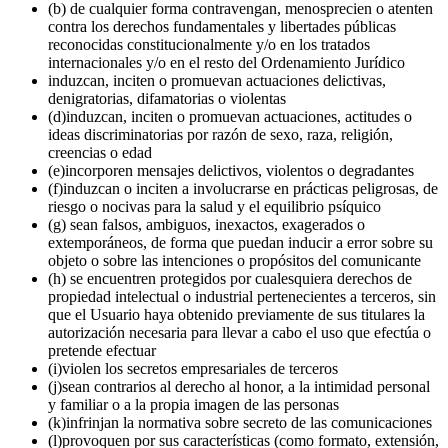
(b) de cualquier forma contravengan, menosprecien o atenten
contra los derechos fundamentales y libertades públicas
reconocidas constitucionalmente y/o en los tratados
internacionales y/o en el resto del Ordenamiento Jurídico
induzcan, inciten o promuevan actuaciones delictivas,
denigratorias, difamatorias o violentas
(d)induzcan, inciten o promuevan actuaciones, actitudes o
ideas discriminatorias por razón de sexo, raza, religión,
creencias o edad
(e)incorporen mensajes delictivos, violentos o degradantes
(f)induzcan o inciten a involucrarse en prácticas peligrosas, de
riesgo o nocivas para la salud y el equilibrio psíquico
(g) sean falsos, ambiguos, inexactos, exagerados o
extemporáneos, de forma que puedan inducir a error sobre su
objeto o sobre las intenciones o propósitos del comunicante
(h) se encuentren protegidos por cualesquiera derechos de
propiedad intelectual o industrial pertenecientes a terceros, sin
que el Usuario haya obtenido previamente de sus titulares la
autorización necesaria para llevar a cabo el uso que efectúa o
pretende efectuar
(i)violen los secretos empresariales de terceros
(j)sean contrarios al derecho al honor, a la intimidad personal
y familiar o a la propia imagen de las personas
(k)infrinjan la normativa sobre secreto de las comunicaciones
(l)provoquen por sus características (como formato, extensión,