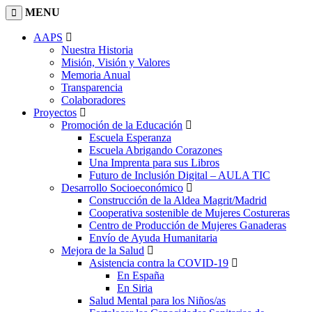
MENU
AAPS
Nuestra Historia
Misión, Visión y Valores
Memoria Anual
Transparencia
Colaboradores
Proyectos
Promoción de la Educación
Escuela Esperanza
Escuela Abrigando Corazones
Una Imprenta para sus Libros
Futuro de Inclusión Digital – AULA TIC
Desarrollo Socioeconómico
Construcción de la Aldea Magrit/Madrid
Cooperativa sostenible de Mujeres Costureras
Centro de Producción de Mujeres Ganaderas
Envío de Ayuda Humanitaria
Mejora de la Salud
Asistencia contra la COVID-19
En España
En Siria
Salud Mental para los Niños/as