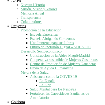
AAPS
Nuestra Historia
Misión, Visión y Valores
Memoria Anual
Transparencia
Colaboradores
Proyectos
Promoción de la Educación
Escuela Esperanza
Escuela Abrigando Corazones
Una Imprenta para sus Libros
Futuro de Inclusión Digital – AULA TIC
Desarrollo Socioeconómico
Construcción de la Aldea Magrit/Madrid
Cooperativa sostenible de Mujeres Costureras
Centro de Producción de Mujeres Ganaderas
Envío de Ayuda Humanitaria
Mejora de la Salud
Asistencia contra la COVID-19
En España
En Siria
Salud Mental para los Niños/as
Fortalecer las Capacidades Sanitarias de
Ambulatorios
Colabora